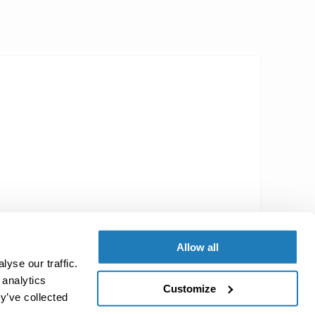
Allow all
) 3841 22 32 82 0
yse our traffic.
 analytics
Customize
y’ve collected
) 3841 22 32 82 9