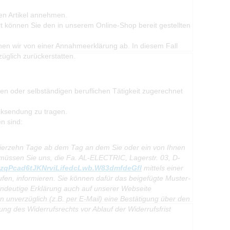
ten Artikel annehmen.
t können Sie den in unserem Online-Shop bereit gestellten
sehen wir von einer Annahmeerklärung ab. In diesem Fall
üglich zurückerstatten.
hen oder selbständigen beruflichen Tätigkeit zugerechnet
cksendung zu tragen.
n sind:
 vierzehn Tage ab dem Tag an dem Sie oder ein von Ihnen
 müssen Sie uns, die Fa. AL-ELECTRIC, Lagerstr. 03, D-
qPcad6tJKNrviLifedcLwb.W83dmfdeGfl
mittels einer
rufen, informieren. Sie können dafür das beigefügte Muster-
indeutige Erklärung auch auf unserer Webseite
n unverzüglich (z.B. per E-Mail) eine Bestätigung über den
ung des Widerrufsrechts vor Ablauf der Widerrufsfrist