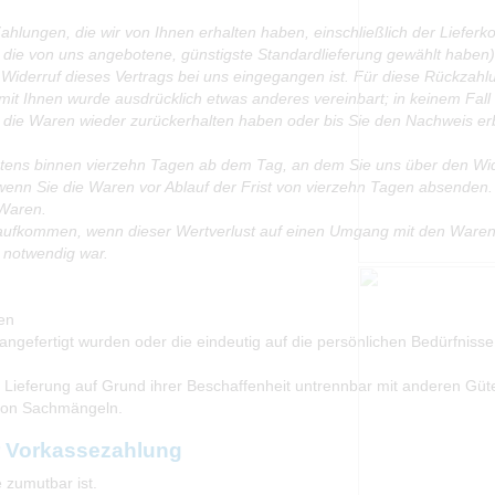
ahlungen, die wir von Ihnen erhalten haben, einschließlich der Lieferk
s die von uns angebotene, günstigste Standardlieferung gewählt haben
Widerruf dieses Vertrags bei uns eingegangen ist. Für diese Rückzahl
 mit Ihnen wurde ausdrücklich etwas anderes vereinbart; in keinem Fa
r die Waren wieder zurückerhalten haben oder bis Sie den Nachweis er
stens binnen vierzehn Tagen ab dem Tag, an dem Sie uns über den Wide
wenn Sie die Waren vor Ablauf der Frist von vierzehn Tagen absenden.
 Waren.
aufkommen, wenn dieser Wertverlust auf einen Umgang mit den Waren z
 notwendig war.
gen
angefertigt wurden oder die eindeutig auf die persönlichen Bedürfnisse
 Lieferung auf Grund ihrer Beschaffenheit untrennbar mit anderen Güt
 von Sachmängeln.
r Vorkassezahlung
e zumutbar ist.