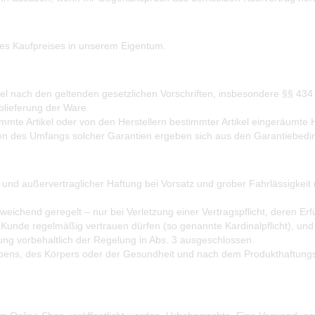
 des Kaufpreises in unserem Eigentum.
kel nach den geltenden gesetzlichen Vorschriften, insbesondere §§ 434 f
blieferung der Ware.
mmte Artikel oder von den Herstellern bestimmter Artikel eingeräumte 
en des Umfangs solcher Garantien ergeben sich aus den Garantiebeding
her und außervertraglicher Haftung bei Vorsatz und grober Fahrlässigk
t abweichend geregelt – nur bei Verletzung einer Vertragspflicht, deren
s Kunde regelmäßig vertrauen dürfen (so genannte Kardinalpflicht), u
tung vorbehaltlich der Regelung in Abs. 3 ausgeschlossen.
ebens, des Körpers oder der Gesundheit und nach dem Produkthaftungs