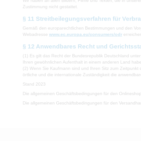
Wir haben an allen Bildern, Filme und Texten, die in unser
Zustimmung nicht gestattet.
§ 11 Streitbeilegungsverfahren für Verb
Gemäß den europarechtlichen Bestimmungen und den Vorgab
Webadresse
www.ec.europa.eu/consumers/odr
erreichen
§ 12 Anwendbares Recht und Gerichtsst
(1) Es gilt das Recht der Bundesrepublik Deutschland unt
Ihren gewöhnlichen Aufenthalt in einem anderen Land habe
(2) Wenn Sie Kaufmann sind und Ihren Sitz zum Zeitpunkt de
örtliche und die internationale Zuständigkeit die anwendb
Stand 2023
Die allgemeinen Geschäftsbedingungen für den Onlineshop
Die allgemeinen Geschäftsbedingungen für den Versandha