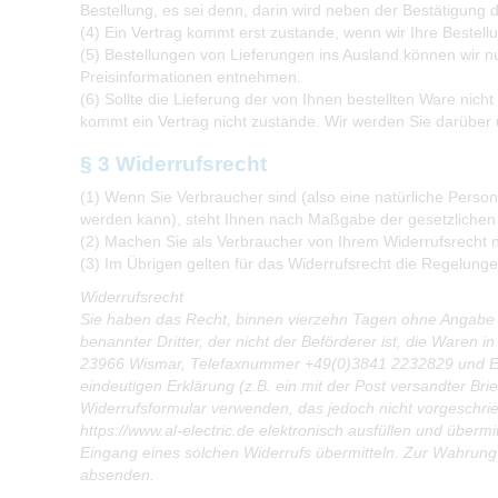
Bestellung, es sei denn, darin wird neben der Bestätigung
(4) Ein Vertrag kommt erst zustande, wenn wir Ihre Bestel
(5) Bestellungen von Lieferungen ins Ausland können wir n
Preisinformationen entnehmen.
(6) Sollte die Lieferung der von Ihnen bestellten Ware nich
kommt ein Vertrag nicht zustande. Wir werden Sie darüber 
§ 3 Widerrufsrecht
(1) Wenn Sie Verbraucher sind (also eine natürliche Person
werden kann), steht Ihnen nach Maßgabe der gesetzlichen
(2) Machen Sie als Verbraucher von Ihrem Widerrufsrecht 
(3) Im Übrigen gelten für das Widerrufsrecht die Regelung
Widerrufsrecht
Sie haben das Recht, binnen vierzehn Tagen ohne Angabe v
benannter Dritter, der nicht der Beförderer ist, die Ware
23966 Wismar, Telefaxnummer +49(0)3841 2232829 und E
eindeutigen Erklärung (z.B. ein mit der Post versandter Bri
Widerrufsformular verwenden, das jedoch nicht vorgeschrie
https://www.al-electric.de elektronisch ausfüllen und über
Eingang eines solchen Widerrufs übermitteln. Zur Wahrung de
absenden.