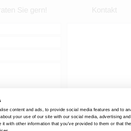
aten Sie gern!
Kontakt
AL-
s
ELECTRIC |
Tel:
+49 (0
Inh. Mathias
ise content and ads, to provide social media features and to anal
Spankowsky
about your use of our site with our social media, advertising and
Firmensitz:
t with other information that you’ve provided to them or that the
Lagerstraße
Fax:+49 (0
3, D-23966
ices.