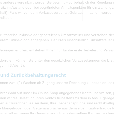
chts anderes vereinbart wurde. Sie beginnt – vorbehaltlich der Regelung 
tz im Ausland oder bei begründeten Anhaltspunkten für ein Zahlungsaus
halt). Falls wir von dem Vorkassevorbehalt Gebrauch machen, werden wi
andkosten.
uttopreise inklusive der gesetzlichen Umsatzsteuer und verstehen sic
serem Online-Shop angegeben. Der Preis einschließlich Umsatzsteuer 
.
ferungen erfüllen, entstehen Ihnen nur für die erste Teillieferung Vers
errufen, können Sie unter den gesetzlichen Voraussetzungen die Ersta
gen § 3 Abs. 3).
 und Zurückbehaltungsrecht
binnen zwei (2) Wochen ab Zugang unserer Rechnung zu bezahlen, es 
 Ihrer Wahl auf unser im Online-Shop angegebenes Konto überweisen, 
den wir die Belastung Ihres Kontos frühestens zu dem in Abs. 1 gerege
en aufzurechnen, es sei denn, Ihre Gegenansprüche sind rechtskräftig f
ie Mängelrügen oder Gegenansprüche aus demselben Kaufvertrag gel
dann ausüben, wenn Ihr Gegenanspruch aus demselben Kaufvertrag herr