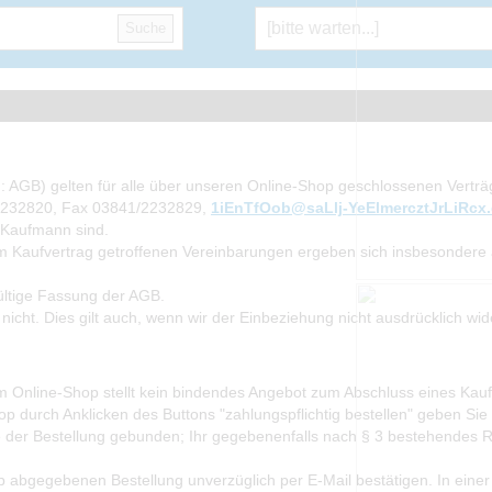
Suche
 AGB) gelten für alle über unseren Online-Shop geschlossenen Verträg
/2232820, Fax 03841/2232829,
1iEnTfOob@saLlj-YeElmercztJrLiRcx
 Kaufmann sind.
 Kaufvertrag getroffenen Vereinbarungen ergeben sich insbesondere a
gültige Fassung der AGB.
cht. Dies gilt auch, wenn wir der Einbeziehung nicht ausdrücklich wi
m Online-Shop stellt kein bindendes Angebot zum Abschluss eines Kauf
 durch Anklicken des Buttons "zahlungspflichtig bestellen" geben Sie e
der Bestellung gebunden; Ihr gegebenenfalls nach § 3 bestehendes Rec
abgegebenen Bestellung unverzüglich per E-Mail bestätigen. In einer 