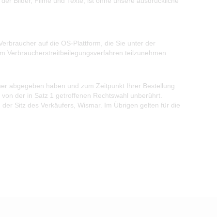
der Bilder, Filme und Texte, ist ohne unsere ausdrückliche
braucher auf die OS-Plattform, die Sie unter der
dem Verbraucherstreitbeilegungsverfahren teilzunehmen.
cher abgegeben haben und zum Zeitpunkt Ihrer Bestellung
von der in Satz 1 getroffenen Rechtswahl unberührt.
der Sitz des Verkäufers, Wismar. Im Übrigen gelten für die