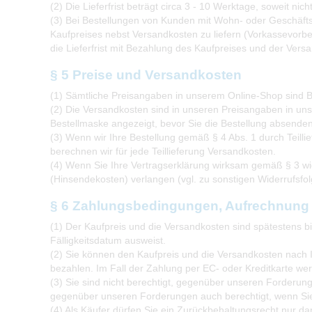
(2) Die Lieferfrist beträgt circa 3 - 10 Werktage, soweit ni
(3) Bei Bestellungen von Kunden mit Wohn- oder Geschäftssi
Kaufpreises nebst Versandkosten zu liefern (Vorkassevorbe
die Lieferfrist mit Bezahlung des Kaufpreises und der Vers
§ 5 Preise und Versandkosten
(1) Sämtliche Preisangaben in unserem Online-Shop sind Br
(2) Die Versandkosten sind in unseren Preisangaben in un
Bestellmaske angezeigt, bevor Sie die Bestellung absenden
(3) Wenn wir Ihre Bestellung gemäß § 4 Abs. 1 durch Teillie
berechnen wir für jede Teillieferung Versandkosten.
(4) Wenn Sie Ihre Vertragserklärung wirksam gemäß § 3 wid
(Hinsendekosten) verlangen (vgl. zu sonstigen Widerrufsfol
§ 6 Zahlungsbedingungen, Aufrechnung
(1) Der Kaufpreis und die Versandkosten sind spätestens 
Fälligkeitsdatum ausweist.
(2) Sie können den Kaufpreis und die Versandkosten nach
bezahlen. Im Fall der Zahlung per EC- oder Kreditkarte wer
(3) Sie sind nicht berechtigt, gegenüber unseren Forderung
gegenüber unseren Forderungen auch berechtigt, wenn S
(4) Als Käufer dürfen Sie ein Zurückbehaltungsrecht nur 