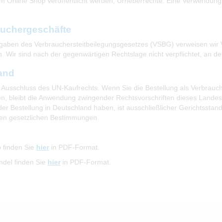
em Online Shop veröffentlicht werden, Urheberrechte. Eine Verwendung 
rauchergeschäfte
en des Verbrauchersteitbeilegungsgesetzes (VSBG) verweisen wir Ver
. Wir sind nach der gegenwärtigen Rechtslage nicht verpflichtet, an 
and
er Ausschluss des UN-Kaufrechts. Wenn Sie die Bestellung als Verbrau
n, bleibt die Anwendung zwingender Rechtsvorschriften dieses Landes 
r Bestellung in Deutschland haben, ist ausschließlicher Gerichtsstand 
aren gesetzlichen Bestimmungen.
 finden Sie
hier
in PDF-Format.
ndel finden Sie
hier
in PDF-Format.