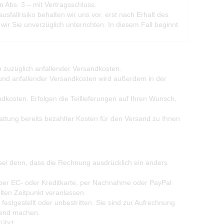
in Abs. 3 – mit Vertragsschluss.
fallrisiko behalten wir uns vor, erst nach Erhalt des
r Sie unverzüglich unterrichten. In diesem Fall beginnt
h zuzüglich anfallender Versandkosten.
und anfallender Versandkosten wird außerdem in der
andkosten. Erfolgen die Teillieferungen auf Ihren Wunsch,
ttung bereits bezahlter Kosten für den Versand zu Ihnen
sei denn, dass die Rechnung ausdrücklich ein anders
per EC- oder Kreditkarte, per Nachnahme oder PayPal
lten Zeitpunkt veranlassen.
estgestellt oder unbestritten. Sie sind zur Aufrechnung
tend machen.
ührt.