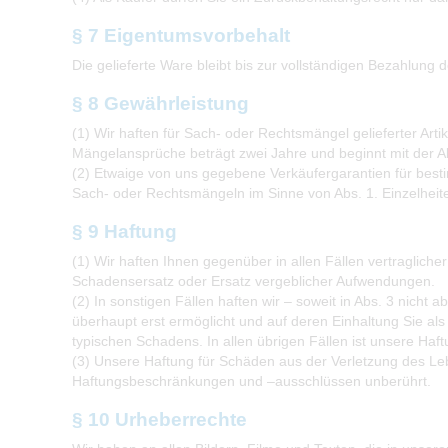
§ 7 Eigentumsvorbehalt
Die gelieferte Ware bleibt bis zur vollständigen Bezahlung
§ 8 Gewährleistung
(1) Wir haften für Sach- oder Rechtsmängel gelieferter Arti
Mängelansprüche beträgt zwei Jahre und beginnt mit der A
(2) Etwaige von uns gegebene Verkäufergarantien für besti
Sach- oder Rechtsmängeln im Sinne von Abs. 1. Einzelheit
§ 9 Haftung
(1) Wir haften Ihnen gegenüber in allen Fällen vertraglic
Schadensersatz oder Ersatz vergeblicher Aufwendungen.
(2) In sonstigen Fällen haften wir – soweit in Abs. 3 nich
überhaupt erst ermöglicht und auf deren Einhaltung Sie al
typischen Schadens. In allen übrigen Fällen ist unsere Haf
(3) Unsere Haftung für Schäden aus der Verletzung des L
Haftungsbeschränkungen und –ausschlüssen unberührt.
§ 10 Urheberrechte