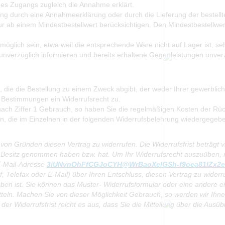
 des Zugangs zugleich die Annahme erklärt.
lung durch eine Annahmeerklärung oder durch die Lieferung der bestell
ur ab einem Mindestbestellwert berücksichtigen. Den Mindestbestellwer
t möglich sein, etwa weil die entsprechende Ware nicht auf Lager ist, 
unverzüglich informieren und bereits erhaltene Gegenleistungen unverz
, die die Bestellung zu einem Zweck abgibt, der weder Ihrer gewerblic
 Bestimmungen ein Widerrufsrecht zu.
nach Ziffer 1 Gebrauch, so haben Sie die regelmäßigen Kosten der Rü
en, die im Einzelnen in der folgenden Widerrufsbelehrung wiedergegebe
on Gründen diesen Vertrag zu widerrufen. Die Widerrufsfrist beträgt
n in Besitz genommen haben bzw. hat. Um Ihr Widerrufsrecht auszuüben,
-Mail-Adresse
3iUNvnOhFfCGJoCYH@WrBaoXelGSh-f9oea81lZx2ez
ef, Telefax oder E-Mail) über Ihren Entschluss, diesen Vertrag zu wider
ben ist. Sie können das Muster- Widerrufsformular oder eine andere e
mitteln. Machen Sie von dieser Möglichkeit Gebrauch, so werden wir Ihne
r Widerrufsfrist reicht es aus, dass Sie die Mitteilung über die Ausüb