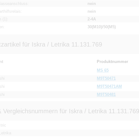
Masseanschluss:
nein
arthilfsrelais:
nein
 (1):
2-4A
en:
30(M10)/50(M5)
zartikel für Iskra / Letrika 11.131.769
nt
Produktnummer
MS 65
shi
M9T50471
shi
M9T50471AM
shi
M9T50481
 Vergleichsnummern für Iskra / Letrika 11.131.76
tric
Letrika