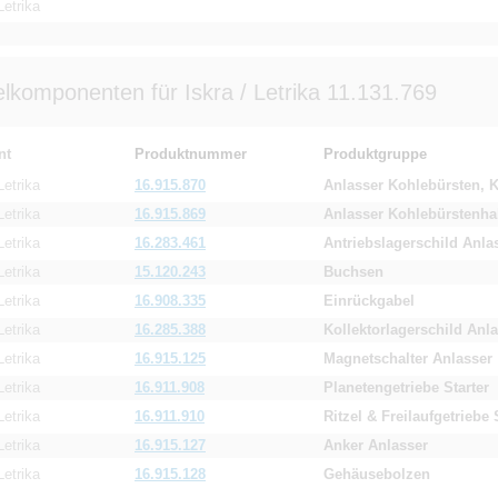
Letrika
elkomponenten für Iskra / Letrika 11.131.769
nt
Produktnummer
Produktgruppe
Letrika
16.915.870
Anlasser Kohlebürsten, K
Letrika
16.915.869
Anlasser Kohlebürstenhal
Letrika
16.283.461
Antriebslagerschild Anla
Letrika
15.120.243
Buchsen
Letrika
16.908.335
Einrückgabel
Letrika
16.285.388
Kollektorlagerschild Anl
Letrika
16.915.125
Magnetschalter Anlasser
Letrika
16.911.908
Planetengetriebe Starter
Letrika
16.911.910
Ritzel & Freilaufgetriebe 
Letrika
16.915.127
Anker Anlasser
Letrika
16.915.128
Gehäusebolzen