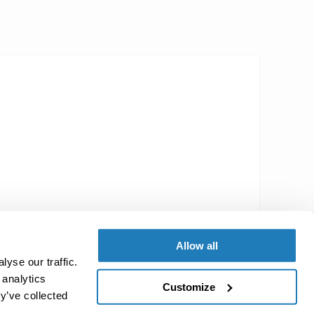
9 (0) 3841 22 32 82 0
Allow all
yse our traffic.
 analytics
Customize
9 (0) 3841 22 32 82 9
y’ve collected