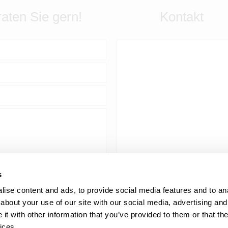
aten Sie gern!
Kontakt
AL-ELECTRIC |
s
Inh. Mathias
Tel:
+4
Spankowsky
ise content and ads, to provide social media features and to anal
Firmensitz:
about your use of our site with our social media, advertising and
Lagerstraße 3,
Fax:+4
t with other information that you’ve provided to them or that the
D-23966
Wismar
ices.