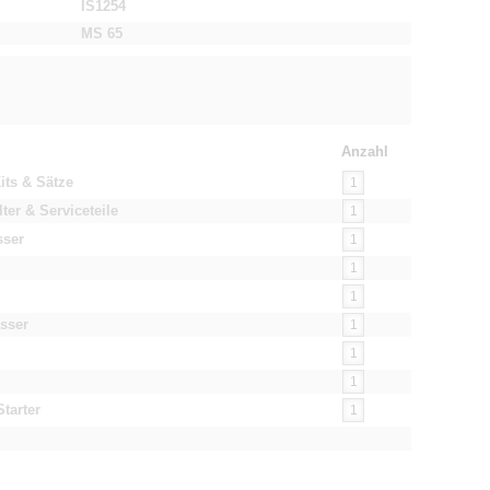
IS1254
MS 65
Anzahl
its & Sätze
ter & Serviceteile
sser
asser
Starter