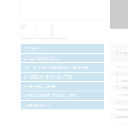
DETAILS
Detai
ERSATZARTIKEL
Lieferan
OE - & VERGLEICHSNUMMERN
OE / Er
EINZELKOMPONENTEN
Qualitä
ALTERNATIVEN
Qualität
Zustan
VERWANDTE PRODUKTE
Familie
DOKUMENTE
Ausfüh
Spannu
Leistun