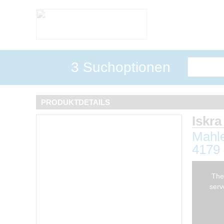
3 Suchoptionen
PRODUKTDETAILS
Iskra
Mahle
4179 
This
The
is
serv
a
modal
window.