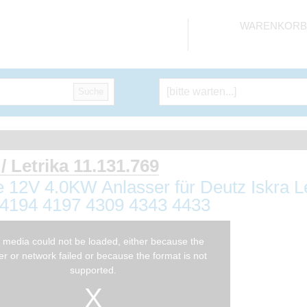
WARENKORB
Suche
 / Letrika 11.131.769
 12V 4.0KW Anlasser für Deutz Iskra L
4194 4197 4309 4343 4433
 media could not be loaded, either because the
er or network failed or because the format is not
supported.