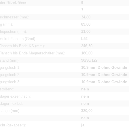
der Ritzelzähne:
9
3
durchmesser (mm):
34,80
ng (mm):
89,00
uhepostion (mm):
31,00
inkel Flansch (Grad):
L52
Flansch bis Ende KS (mm):
246,30
Flansch bis Ende Magnetschalter (mm):
186,00
stand (mm):
90/90/127
gungsloch 1:
10.9mm ID ohne Gewinde
gungsloch 2:
10.9mm ID ohne Gewinde
gungsloch 3:
10.9mm ID ohne Gewinde
stoßend:
nein
slager exzentrisch:
nein
lager flexibel:
nein
länge (mm):
320,00
:
nein
cht (gekapselt):
ja