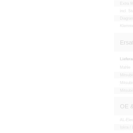
Extra 
incl. St
Diagram
Klemm
Ersat
Liefera
Mahle
Mitsubi
Mitsubi
Mitsubi
OE &
AL-Elec
Iskra / 