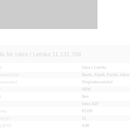
ls für Iskra / Letrika 11.131.769
t:
Iskra / Letrika
stausrüster:
Deutz, Fendt, Fuchs, Iskra 
tsstandard:
Originalersatzteil
:
OEM
d:
Neu
:
Iskra AZF
rung:
PLGR
ng (V):
12
g (KW):
4,00