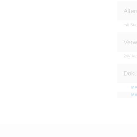
Alter
mit Star
Verw
24V Au
Doku
MA
MA