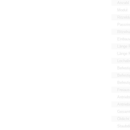
Anzahl 
Modul:
Ritzel
Passri
Ritzelr
Einbauw
Länge 
Länge 
Lochab
Befesti
Befesti
Befesti
Freiaus
Antrieb
Antriebs
Gesamt
Öldicht
Staubdi