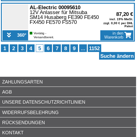
0
AL-Electric 00095610
12V Anlasser für Mitsuba
87,20 €
SM14 Husaberg FE390 FE450
incl. 19% MwSt.
FX450 FE570 FS570
zzgl. 0,00 € per DHL
Paket
in den
Vorrätig -
360°
Warenkorb
Versandbereit.
1
2
3
4
5
6
7
8
9
...
1152
Suche ändern
ZAHLUNGSARTEN
AGB
UNSERE DATENSCHUTZRICHTLINIEN
WIDERRUFSBELEHRUNG
RÜCKSENDUNGEN
KONTAKT