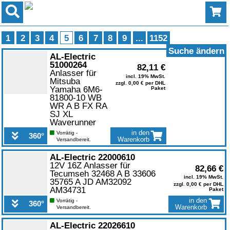
1
2
3
4
5
6
7
8
9
...
1152
Suche ändern
0
AL-Electric
51000264
82,11 €
Anlasser für
incl. 19% MwSt.
Mitsuba
zzgl. 0,00 € per DHL
Yamaha 6M6-
Paket
81800-10 WB
WR A B FX RA
SJ XL
Waverunner
in den
Vorrätig -
360°
Warenkorb
Versandbereit.
0
AL-Electric 22000610
12V 16Z Anlasser für
82,66 €
Tecumseh 32468 A B 33606
incl. 19% MwSt.
35765 A JD AM32092
zzgl. 0,00 € per DHL
AM34731
Paket
in den
Vorrätig -
360°
Warenkorb
Versandbereit.
0
AL-Electric 22026610