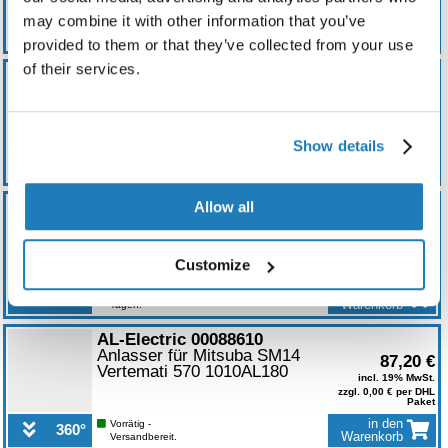
Paket
may combine it with other information that you’ve
in den
Vorrätig -
360°
Warenkorb
Versandbereit.
provided to them or that they’ve collected from your use
of their services.
0
AL-Electric 54064610
Anlasser Mitsuba Arctic Cat
83,30 €
3445-033 Kawasaki 21163-
incl. 19% MwSt.
S004 Suzuki 31100-29F0
zzgl. 0,00 € per DHL
Paket
Show details
in den
Vorrätig -
360°
Warenkorb
Versandbereit.
0
AL-Electric 22016610
Allow all
12V Anlasser für Tecumseh
86,28 €
36264 36795
incl. 19% MwSt.
zzgl. 0,00 € per DHL
Customize
Paket
in den
Versandfertig in 3-10
360°
Warenkorb
Tagen.
0
AL-Electric 00088610
Anlasser für Mitsuba SM14
87,20 €
Vertemati 570 1010AL180
incl. 19% MwSt.
zzgl. 0,00 € per DHL
Paket
in den
Vorrätig -
360°
Warenkorb
Versandbereit.