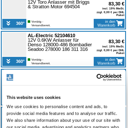
12V Toro Anlasser mit Briggs
83,30 €
& Stratton Motor 694504
incl. 19% MwSt.
zzgl. 0,00 € per DHL
Paket
in den
Vorrätig -
360°
Warenkorb
Versandbereit.
0
AL-Electric 52104610
12V 0.6KW Anlasser für
83,30 €
Denso 128000-486 Bombadier
incl. 19% MwSt.
Seadoo 278000 186 311 316
zzgl. 0,00 € per DHL
Paket
in den
Vorrätig -
360°
Warenkorb
Versandbereit.
0
AL-Electric 52115610
Anlasser für Denso
83,30 €
Bombardier 228000-813
incl. 19% MwSt.
228000-981 420 711 296125
zzgl. 0,00 € per DHL
Paket
This website uses cookies
in den
Vorrätig -
360°
Warenkorb
Versandbereit.
We use cookies to personalise content and ads, to
0
AL-Electric 54008610
provide social media features and to analyse our traffic.
Anlasser für Mitsuba SM13
83,30 €
We also share information about your use of our site with
Honda TRX300EX 31200-
incl. 19% MwSt.
HM3-671
zzgl. 0,00 € per DHL
our social media, advertising and analytics partners who